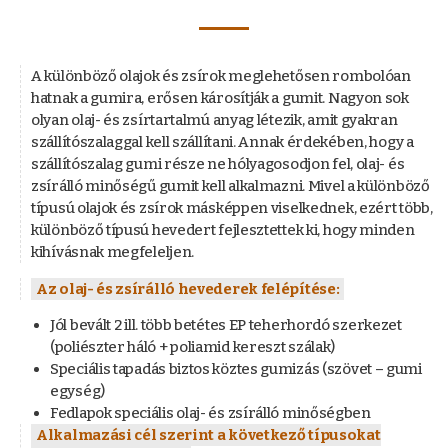
A különböző olajok és zsírok meglehetősen rombolóan
hatnak a gumira, erősen károsítják a gumit. Nagyon sok
olyan olaj- és zsírtartalmú anyag létezik, amit gyakran
szállítószalaggal kell szállítani. Annak érdekében, hogy a
szállítószalag gumi része ne hólyagosodjon fel, olaj- és
zsírálló minőségű gumit kell alkalmazni. Mivel a különböző
típusú olajok és zsírok másképpen viselkednek, ezért több,
különböző típusú hevedert fejlesztettek ki, hogy minden
kihívásnak megfeleljen.
Az olaj- és zsírálló hevederek felépítése:
Jól bevált 2 ill. több betétes EP teherhordó szerkezet
(poliészter háló + poliamid kereszt szálak)
Speciális tapadás biztos köztes gumizás (szövet – gumi
egység)
Fedlapok speciális olaj- és zsírálló minőségben
Alkalmazási cél szerint a következő típusokat