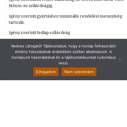
N/mm-es szilárdságig.
Igény szerinti gyártáshoz minimális rendelési mennyiség
tartozik.
Igény szerinti fedlap szilárdság
Kedves Látogató! Tájékoztatjuk, hogy a honlap felhasználói
élmény fokozásának érdekében sütiket alkalmazunk. A
honlapunk használatával ön a tájékoztatásunkat tudomásul
veszi.
Elfogadom
Nem szeretném
Nehezen éghető hevederek
PIPETYPE cső típusú hevederek