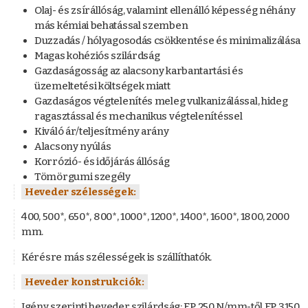
Olaj- és zsírállóság, valamint ellenálló képesség néhány
más kémiai behatással szemben
Duzzadás / hólyagosodás csökkentése és minimalizálása
Magas kohéziós szilárdság
Gazdaságosság az alacsony karbantartási és
üzemeltetési költségek miatt
Gazdaságos végtelenítés meleg vulkanizálással, hideg
ragasztással és mechanikus végtelenítéssel
Kiváló ár/teljesítmény arány
Alacsony nyúlás
Korrózió- és időjárás állóság
Tömörgumi szegély
Heveder szélességek:
400, 500*, 650*, 800*, 1000*, 1200*, 1400*, 1600*, 1800, 2000
mm.
Kérésre más szélességek is szállíthatók.
Heveder konstrukciók:
Igény szerinti heveder szilárdság: EP 250 N/mm-től EP 3150