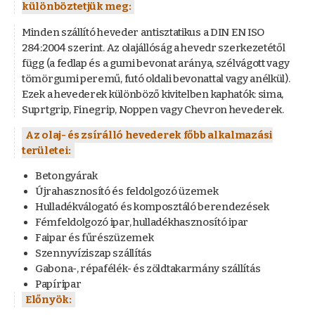
különböztetjük meg:
Minden szállító heveder antisztatikus a DIN EN ISO
284:2004 szerint. Az olajállóság a hevedr szerkezetétől
függ (a fedlap és a gumi bevonat aránya, szélvágott vagy
tömörgumi peremű, futó oldali bevonattal vagy anélkül).
Ezek a hevederek különböző kivitelben kaphatók: sima,
Suprtgrip, Finegrip, Noppen vagy Chevron hevederek.
Az olaj- és zsírálló hevederek főbb alkalmazási
területei:
Betongyárak
Újrahasznosító és feldolgozó üzemek
Hulladékválogató és komposztáló berendezések
Fémfeldolgozó ipar, hulladékhasznosító ipar
Faipar és fűrészüzemek
Szennyvíziszap szállítás
Gabona-, répafélék- és zöldtakarmány szállítás
Papíripar
Előnyök: