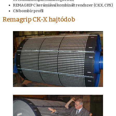
REMAGRIP C kerámiával kombinált rendszer (CKX, CPX)
CN bombír profil
Remagrip CK-X hajtódob