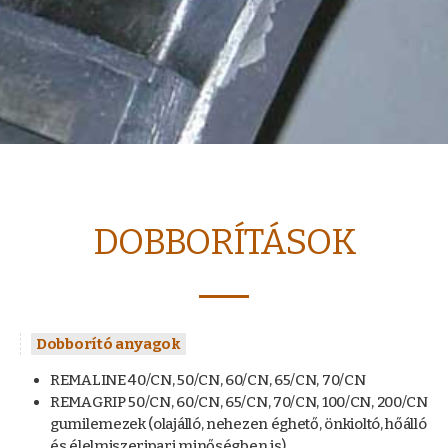
DOBBORÍTÁSOK
Dobborító anyagok
REMALINE 40/CN, 50/CN, 60/CN, 65/CN, 70/CN
REMAGRIP 50/CN, 60/CN, 65/CN, 70/CN, 100/CN, 200/CN
gumilemezek (olajálló, nehezen éghető, önkioltó, hőálló
és élelmiszeripari minőségben is)