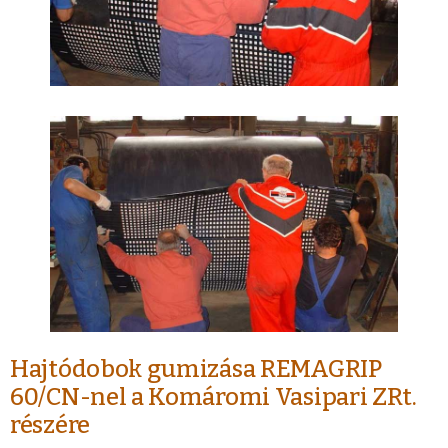
Hajtódobok gumizása REMAGRIP
60/CN-nel a Komáromi Vasipari ZRt.
részére