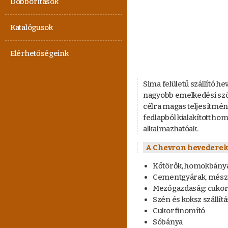
Dobborítások
Katalógusok
Elérhetőségeink
Sima felületű szállító 
nagyobb emelkedési szö
célra magas teljesítmé
fedlapból kialakított 
alkalmazhatóak.
A Chevron hevederek 
Kőtörők, homokbány
Cementgyárak, més
Mezőgazdaság: cukorré
Szén és koksz szállít
Cukorfinomító
Sóbánya