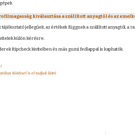
ógépek
rofilmagasság kiválasztása a szállított anyagtól és az emelk
ájékoztató jellegűek, az értékek függnek a szállított anyagtól, a r
vitelek külön kérésre.
erek Ripcheck kivitelben és más gumi fedlappal is kaphatók.
!
kus kötéssel is el tudjuk látni