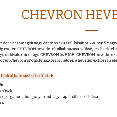
CHEVRON HEV
hevederek csomagolt vagy darabos áru szállításához 22º-osnál na
g esetén CHEVRON hevederek alkalmazása szükséges. Ezekkel a 
nyű és kiváló minőségű CHEVRON és HIGH-CHEVRON hevedereket fe
homogén Chevron profiloknak köszönhetően a hevederek hosszú él
főbb alkalmazási területei:
ák
zművek
pa, gabona, burgonya, műtrágya, aprított fa szállítása
ása