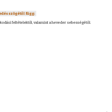
edés szögétől függ:
akodási feltételektől, valamint a heveder sebességétől.