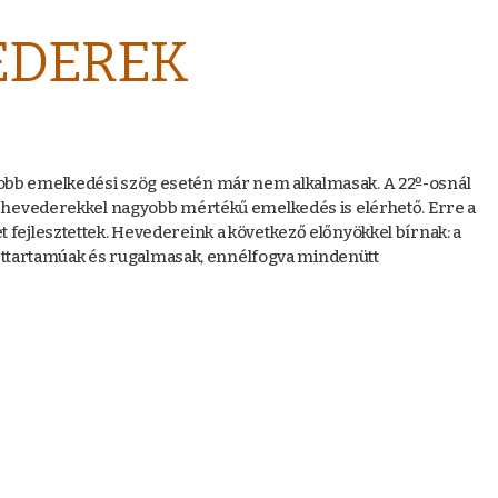
EDEREK
gyobb emelkedési szög esetén már nem alkalmasak. A 22º-osnál
hevederekkel nagyobb mértékű emelkedés is elérhető. Erre a
jlesztettek. Hevedereink a következő előnyökkel bírnak: a
ettartamúak és rugalmasak, ennélfogva mindenütt