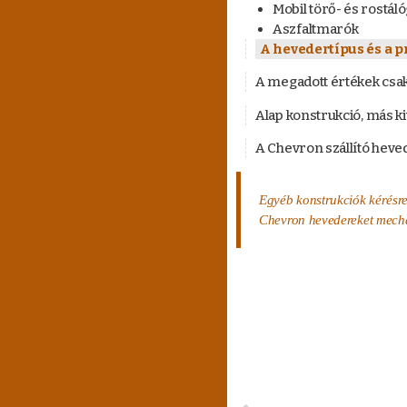
Mobil törő- és rostál
Aszfaltmarók
A hevedertípus és a p
A megadott értékek csak t
Alap konstrukció, más ki
A Chevron szállító heved
Egyéb konstrukciók kérésre
Chevron hevedereket mechani