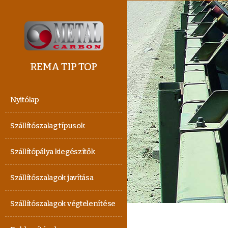
REMA TIP TOP
Nyitólap
Szállítószalag típusok
Szállítópálya kiegészítők
Szállítószalagok javítása
Szállítószalagok végtelenítése